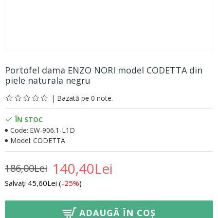
Portofel dama ENZO NORI model CODETTA din
piele naturala negru
| Bazată pe 0 note.
ÎN STOC
Code:
EW-906.1-L1D
Model:
CODETTA
140,40Lei
186,00Lei
Salvați 45,60Lei (
-25%
)
ADAUGĂ ÎN COȘ