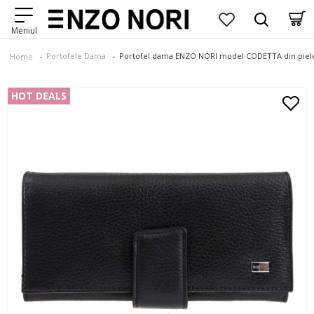
Portofele Dama
Portofel dama ENZO NORI model CODETTA din piele
Home
HOT DEALS