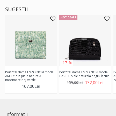
SUGESTII
HOT DEALS
-17 %
Portofel dama ENZO NORI model
Portofel dama ENZO NORI model
P
AMELY din piele naturală
CASTEL piele naturala negru lacuit
A
imprimare bej-verde
e
132,00Lei
159,00Lei
167,00Lei
Informatii