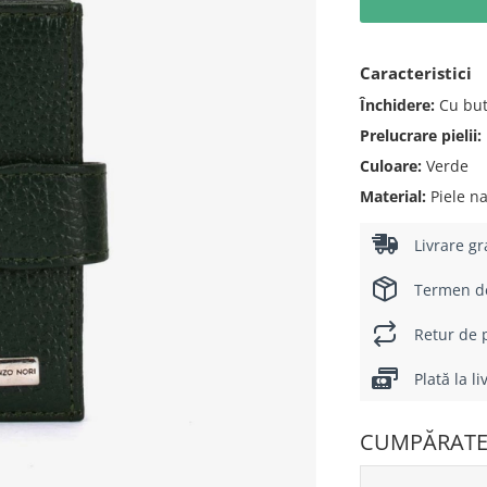
Caracteristici
Închidere:
Cu but
Prelucrare pielii:
Culoare:
Verde
Material:
Piele na
Livrare gr
Termen de 
Retur de p
Plată la l
CUMPĂRATE