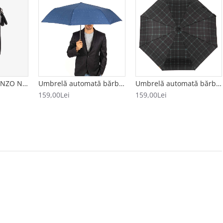
Breloc din piele ENZO NORI model AVA negru
Umbrelă automată bărbați CLIMA BISETTI model ESTRELLAS albastru
Umbrelă automată bărbați model CUADRADO negru-verde
159,00Lei
159,00Lei