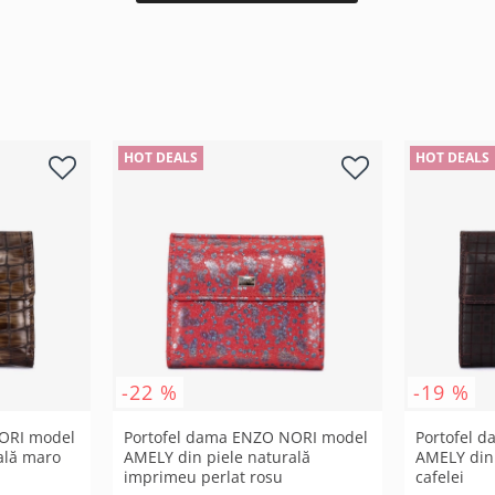
HOT DEALS
HOT DEALS
-22 %
-19 %
ORI model
Portofel dama ENZO NORI model
Portofel 
ală maro
AMELY din piele naturală
AMELY din 
imprimeu perlat rosu
cafelei