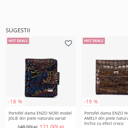
SUGESTII
HOT DEALS
HOT DEALS
-18 %
-19 %
Portofel dama ENZO NORI model
Portofel dama ENZO N
JOLIE din piele naturala variat
AMELY din piele natur
închis cu efect croco
121,00Lei
148,00Lei