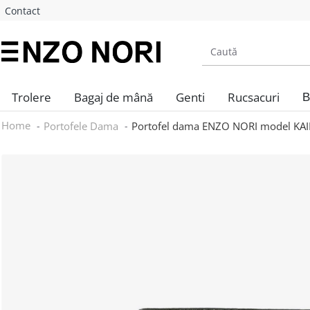
Contact
Trolere
Bagaj de mână
Genti
Rucsacuri
B
Home
Portofele Dama
Portofel dama ENZO NORI model KAILA