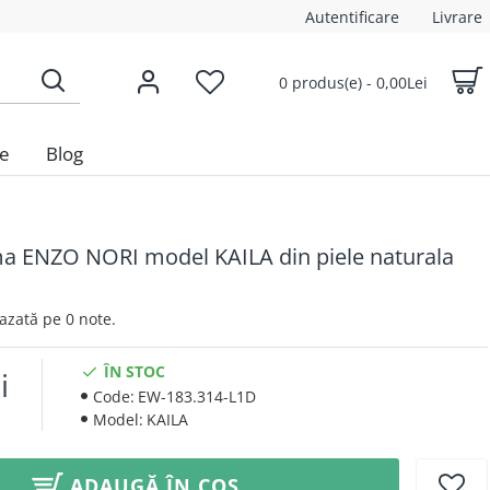
Autentificare
Livrare
0 produs(e) - 0,00Lei
le
Blog
ma ENZO NORI model KAILA din piele naturala
 Bazată pe 0 note.
ÎN STOC
i
Code:
EW-183.314-L1D
Model:
KAILA
ADAUGĂ ÎN COȘ