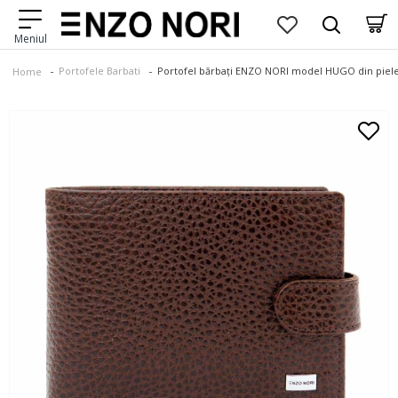
Portofele Barbati
Portofel bărbați ENZO NORI model HUGO din piel
Home