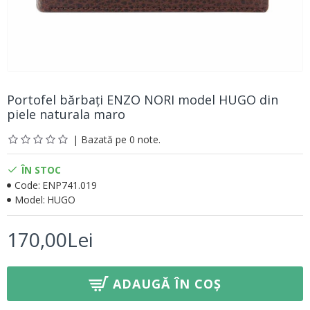
Portofel bărbați ENZO NORI model HUGO din
piele naturala maro
| Bazată pe 0 note.
ÎN STOC
Code:
ENP741.019
Model:
HUGO
170,00Lei
ADAUGĂ ÎN COȘ