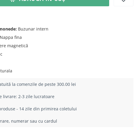
 monede:
Buzunar intern
Nappa fina
ere magnetică
ic
turala
atuită la comenzile de peste 300.00 lei
livrare: 2-3 zile lucratoare
roduse - 14 zile din primirea coletului
ivrare, numerar sau cu cardul