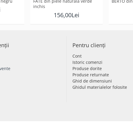
 negru
FATE din piele naturala verde
BERTO din 
inchis
i
156,00Lei
enții
Pentru clienți
Cont
Istoric comenzi
cvente
Produse dorite
Produse returnate
Ghid de dimensiuni
Ghidul materialelor folosite