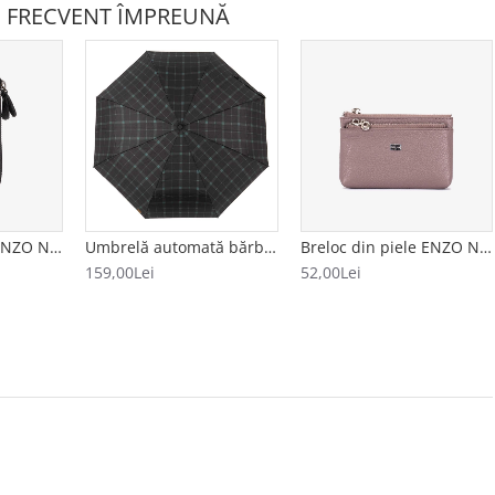
 FRECVENT ÎMPREUNĂ
Breloc din piele ENZO NORI model AVA negru
Umbrelă automată bărbați model CUADRADO negru-verde
Breloc din piele ENZO NORI model FILL bej
159,00Lei
52,00Lei