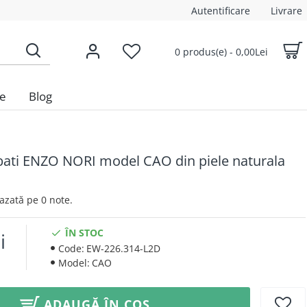
Autentificare
Livrare
0 produs(e) - 0,00Lei
le
Blog
bati ENZO NORI model CAO din piele naturala
 Bazată pe 0 note.
ÎN STOC
i
Code:
EW-226.314-L2D
Model:
CAO
ADAUGĂ ÎN COȘ