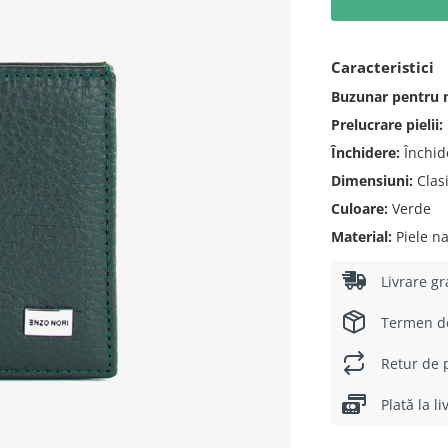
Caracteristici
Buzunar pentru
Prelucrare pielii:
Închidere:
Închid
Dimensiuni:
Clas
Culoare:
Verde
Material:
Piele na
Livrare gr
Termen de 
Retur de p
Plată la l