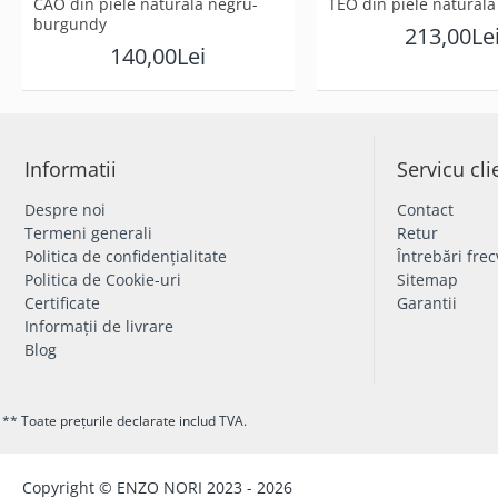
CAO din piele naturala negru-
TEO din piele naturala
burgundy
213,00Le
140,00Lei
Informatii
Servicu cli
Despre noi
Contact
Termeni generali
Retur
Politica de confidențialitate
Întrebări fre
Politica de Cookie-uri
Sitemap
Certificate
Garantii
Informații de livrare
Blog
** Toate prețurile declarate includ TVA.
Copyright © ENZO NORI 2023 - 2026