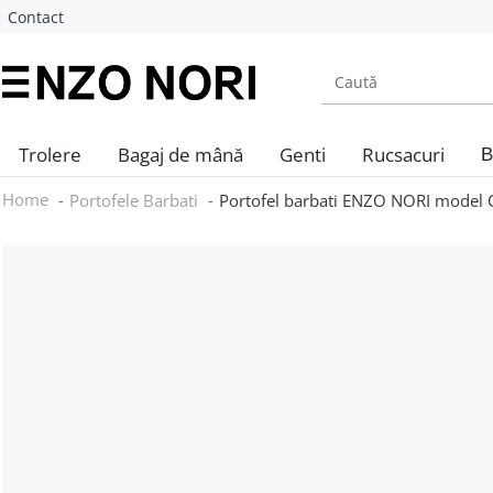
Contact
Trolere
Bagaj de mână
Genti
Rucsacuri
B
Home
Portofele Barbati
Portofel barbati ENZO NORI model C