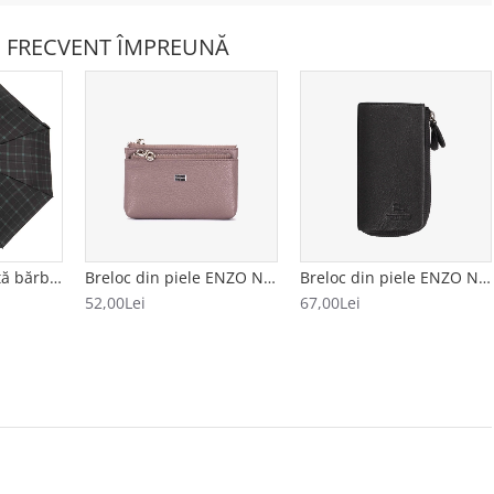
 FRECVENT ÎMPREUNĂ
Umbrelă automată bărbați model CUADRADO negru-verde
Breloc din piele ENZO NORI model FILL bej
Breloc din piele ENZO NORI model AVA negru
52,00Lei
67,00Lei