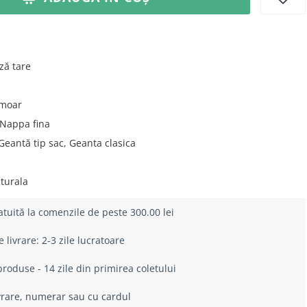
ză tare
moar
Nappa fina
eantă tip sac, Geanta clasica
u
turala
atuită la comenzile de peste 300.00 lei
livrare: 2-3 zile lucratoare
roduse - 14 zile din primirea coletului
ivrare, numerar sau cu cardul