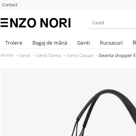
Contact
Trolere
Bagaj de mână
Genti
Rucsacuri
B
Home
Genti
Genti Dama
Genti Casual
Geanta shopper E