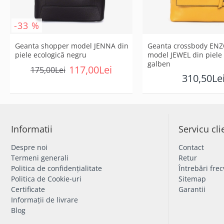
-33 %
Geanta shopper model JENNA din
Geanta crossbody EN
piele ecologică negru
model JEWEL din piele
galben
117,00Lei
175,00Lei
310,50Le
Informatii
Servicu cli
Despre noi
Contact
Termeni generali
Retur
Politica de confidențialitate
Întrebări fre
Politica de Cookie-uri
Sitemap
Certificate
Garantii
Informații de livrare
Blog