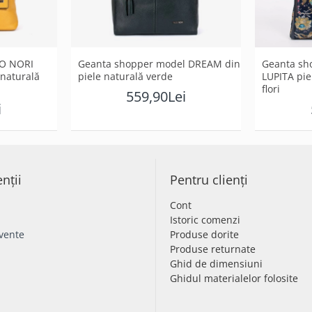
ZO NORI
Geanta shopper model DREAM din
Geanta sh
 naturală
piele naturală verde
LUPITA pie
flori
559,90Lei
i
enții
Pentru clienți
Cont
Istoric comenzi
cvente
Produse dorite
Produse returnate
Ghid de dimensiuni
Ghidul materialelor folosite