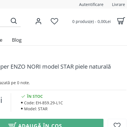
Autentificare
Livrare
0 produs(e) - 0,00Lei
le
Blog
per ENZO NORI model STAR piele naturală
 Bazată pe 0 note.
ÎN STOC
i
Code:
EH-859.29-L1C
Model:
STAR
ADAUGĂ ÎN COȘ