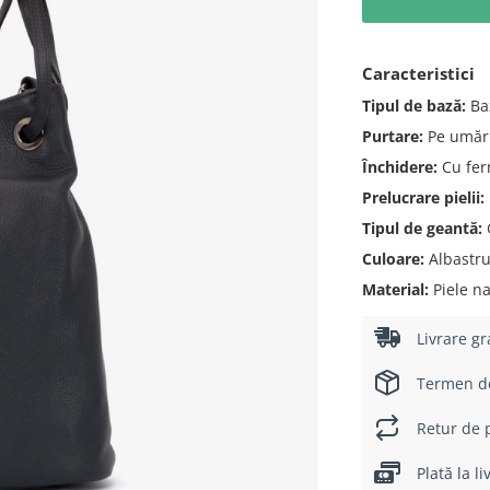
Caracteristici
Tipul de bază:
Ba
Purtare:
Pe umăr
Închidere:
Cu fer
Prelucrare pielii:
Tipul de geantă:
G
Culoare:
Albastr
Material:
Piele na
Livrare gr
Termen de 
Retur de p
Plată la l