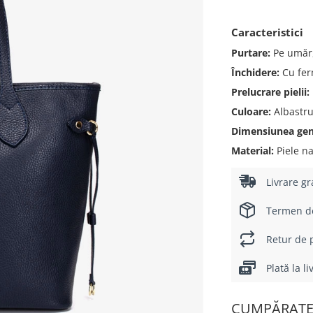
Caracteristici
Purtare:
Pe umăr
Închidere:
Cu fer
Prelucrare pielii:
Culoare:
Albastr
Dimensiunea genț
Material:
Piele na
Livrare gr
Termen de 
Retur de p
Plată la l
CUMPĂRATE