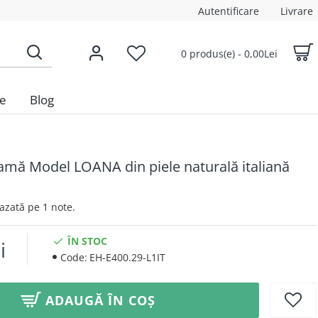
Autentificare
Livrare
0 produs(e) - 0,00Lei
le
Blog
mă Model LOANA din piele naturală italiană
 Bazată pe 1 note.
ÎN STOC
i
Code:
EH-E400.29-L1IT
ADAUGĂ ÎN COȘ