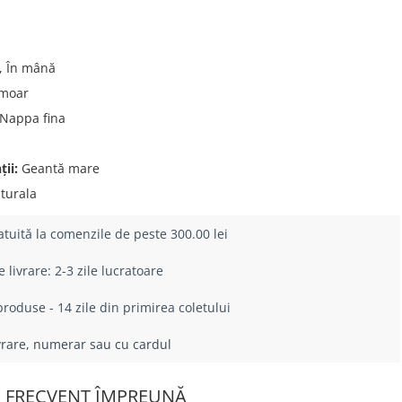
, În mână
moar
Nappa fina
u
ii:
Geantă mare
turala
atuită la comenzile de peste 300.00 lei
livrare: 2-3 zile lucratoare
roduse - 14 zile din primirea coletului
ivrare, numerar sau cu cardul
 FRECVENT ÎMPREUNĂ