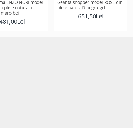
amа ENZO NORI model
Geanta shopper model ROSE din
n piele naturalа
piele naturală negru-gri
 maro-bej
651,50Lei
481,00Lei