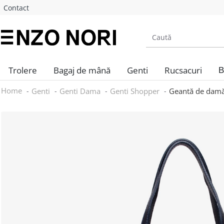
Contact
Trolere
Bagaj de mână
Genti
Rucsacuri
B
Home
Genti
Genti Dama
Genti Shopper
Geantă de damă