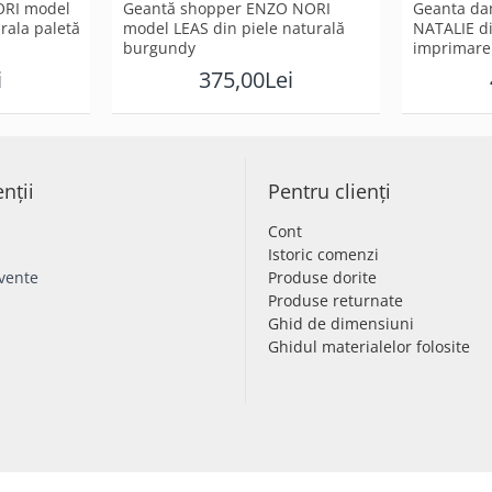
RI model
Geantă shopper ENZO NORI
Geantа d
ralа paletă
model LEAS din piele naturală
NATALIE di
burgundy
imprimare
i
375,00Lei
enții
Pentru clienți
Cont
Istoric comenzi
cvente
Produse dorite
Produse returnate
Ghid de dimensiuni
Ghidul materialelor folosite