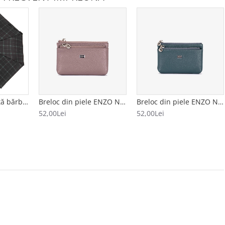
Umbrelă automată bărbați model CUADRADO negru-verde
Breloc din piele ENZO NORI model FILL bej
Breloc din piele ENZO NORI model FILL albastru
52,00Lei
52,00Lei