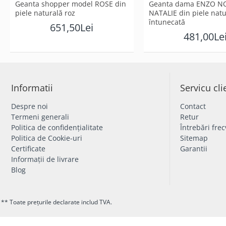
Geanta shopper model ROSE din
Geantа damа ENZO NO
piele naturală roz
NATALIE din piele natu
întunecată
651,50Lei
481,00Le
Informatii
Servicu cli
Despre noi
Contact
Termeni generali
Retur
Politica de confidențialitate
Întrebări fre
Politica de Cookie-uri
Sitemap
Certificate
Garantii
Informații de livrare
Blog
** Toate prețurile declarate includ TVA.