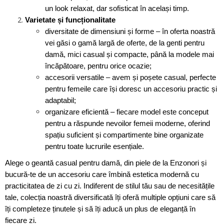
un look relaxat, dar sofisticat în același timp.
Varietate și funcționalitate
diversitate de dimensiuni și forme – în oferta noastră
vei găsi o gamă largă de oferte, de la genti pentru
damă, mici casual și compacte, până la modele mai
încăpătoare, pentru orice ocazie;
accesorii versatile – avem și poșete casual, perfecte
pentru femeile care își doresc un accesoriu practic și
adaptabil;
organizare eficientă – fiecare model este conceput
pentru a răspunde nevoilor femeii moderne, oferind
spațiu suficient și compartimente bine organizate
pentru toate lucrurile esențiale.
Alege o geantă casual pentru damă, din piele de la Enzonori și
bucură-te de un accesoriu care îmbină estetica modernă cu
practicitatea de zi cu zi. Indiferent de stilul tău sau de necesitățile
tale, colecția noastră diversificată îți oferă multiple opțiuni care să
îți completeze ținutele și să îți aducă un plus de eleganță în
fiecare zi.