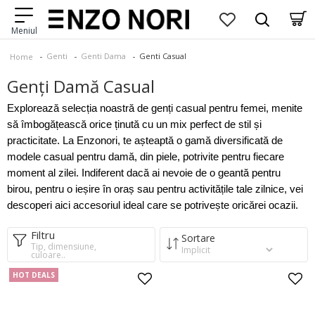
Genti
Genti Dama
Genti Casual
Home
Genți Damă Casual
Explorează selecția noastră de genți casual pentru femei, menite
să îmbogățească orice ținută cu un mix perfect de stil și
practicitate. La Enzonori, te așteaptă o gamă diversificată de
modele casual pentru damă, din piele, potrivite pentru fiecare
moment al zilei. Indiferent dacă ai nevoie de o geantă pentru
birou, pentru o ieșire în oraș sau pentru activitățile tale zilnice, vei
descoperi aici accesoriul ideal care se potrivește oricărei ocazii.
Filtru
Sortare
Tip, dimensiune,
culoare..
HOT DEALS