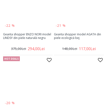
-22 %
-21 %
Geanta shopper ENZO NORI model
Geanta shopper model AGATA din
LINDSY din piele naturală negru
piele ecologică bej
294,00Lei
117,00Lei
375,00Lei
148,00Lei
HOT DEALS
-20 %