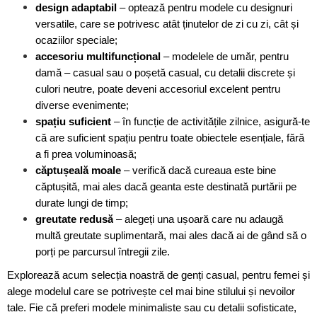
design adaptabil
– optează pentru modele cu designuri
versatile, care se potrivesc atât ținutelor de zi cu zi, cât și
ocaziilor speciale;
accesoriu multifuncțional
– modelele de umăr, pentru
damă – casual sau o poșetă casual, cu detalii discrete și
culori neutre, poate deveni accesoriul excelent pentru
diverse evenimente;
spațiu suficient
– în funcție de activitățile zilnice, asigură-te
că are suficient spațiu pentru toate obiectele esențiale, fără
a fi prea voluminoasă;
căptușeală moale
– verifică dacă cureaua este bine
căptușită, mai ales dacă geanta este destinată purtării pe
durate lungi de timp;
greutate redusă
– аlegeți una ușoară care nu adaugă
multă greutate suplimentară, mai ales dacă ai de gând să o
porți pe parcursul întregii zile.
Explorează acum selecția noastră de genți casual, pentru femei și
alege modelul care se potrivește cel mai bine stilului și nevoilor
tale. Fie că preferi modele minimaliste sau cu detalii sofisticate,