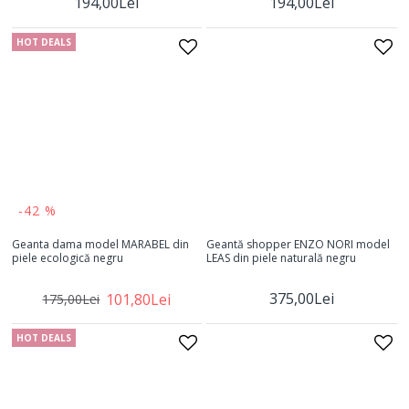
194,00Lei
194,00Lei
HOT DEALS
-42 %
Geanta dama model MARABEL din
Geantă shopper ENZO NORI model
piele ecologică negru
LEAS din piele naturală negru
375,00Lei
101,80Lei
175,00Lei
HOT DEALS