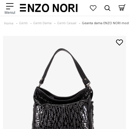
Genti
Genti Dama
Genti Casual
Geantа damа ENZO NORI model 
Home