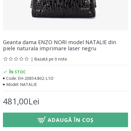
Geantа damа ENZO NORI model NATALIE din
piele naturalа imprimare laser negru
| Bazată pe 0 note.
ÎN STOC
Code:
EH-20854.802-L1D
Model:
NATALIE
481,00Lei
ADAUGĂ ÎN COȘ