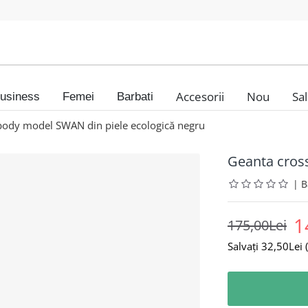
Accesorii
Nou
Sa
usiness
Femei
Barbati
body model SWAN din piele ecologică negru
Geanta cros
|
1
175,00Lei
Salvați 32,50Lei (