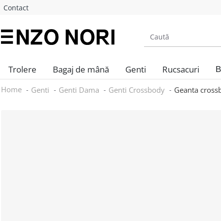
Contact
Trolere
Bagaj de mână
Genti
Rucsacuri
B
Home
Genti
Genti Dama
Genti Crossbody
Geanta cross