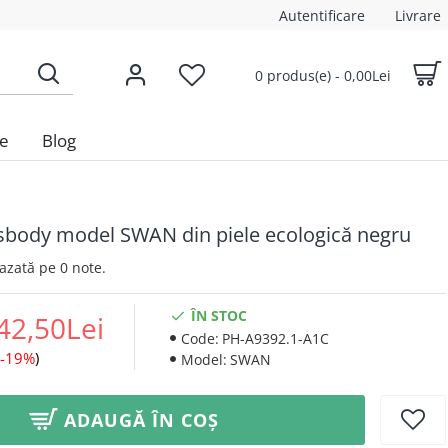
Autentificare
Livrare
0 produs(e) - 0,00Lei
le
Blog
sbody model SWAN din piele ecologică negru
 Bazată pe 0 note.
ÎN STOC
42,50Lei
Code:
PH-A9392.1-A1C
-19%
)
Model:
SWAN
ADAUGĂ ÎN COȘ