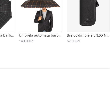
Umbrelă automată bărbați model CUADRADO negru-verde
Umbrelă automată bărbați model CUADRADO negru-portocăliu
Breloc din piele ENZO NORI model AVA negru
140,00Lei
67,00Lei