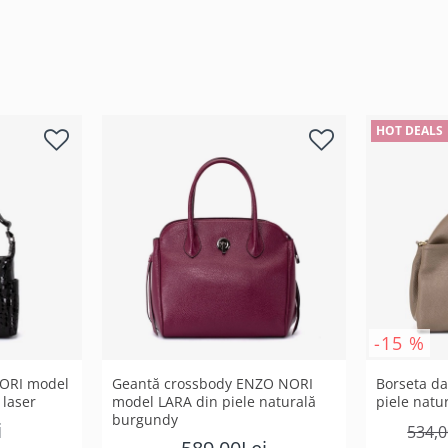
HOT DEALS
-15 %
ORI model
Geantă crossbody ENZO NORI
Borseta d
 laser
model LARA din piele naturală
piele natur
burgundy
i
534,0