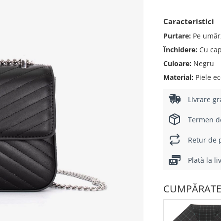
Caracteristici
Purtare:
Pe umăr,
Închidere:
Cu ca
Culoare:
Negru
Material:
Piele ec
Livrare gr
Termen de 
Retur de p
Plată la l
CUMPĂRATE