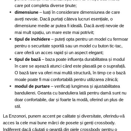
care pot completa diverse ținute;
dimensiune
– luați în considerare dimensiunea de care
aveți nevoie. Dacă purtați câteva lucruri esențiale, o
dimensiune medie ar putea fi ideală. Dacă aveți nevoie de
mai mult spațiu, un mare este mai potrivit;
tipul de inchidere
– puteți opta pentru un model cu fermoar
pentru o securitate sporită sau un model cu buton tic-tac,
care oferă un acces rapid și un aspect elegant;
tipul de bază
– baza poate influența durabilitatea și modul
în care se așează atunci când este plasată pe o suprafață.
O bază tare va oferi mai multă structură, în timp ce o bază
moale poate fi mai confortabilă pentru utilizarea zilnică;
modul de purtare
– verificați lungimea și ajustabilitatea
bandulierei. Geanta cu banduliera lată pentru damă sunt nu
doar confortabile, dar și foarte la modă, oferind un plus de
stil.
La Enzonori, punem accent pe calitate și diversitate, oferindu-vă
acces la cele mai bune mărci de posete și genți crossbody.
Indiferent dacă căutați o geantă din piele crossbody pentru o