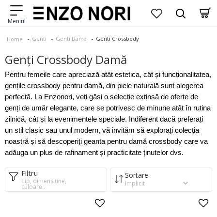
Genti
Genti Dama
Genti Crossbody
Home
Genți Crossbody Damă
Pentru femeile care apreciază atât estetica, cât și funcționalitatea,
gențile crossbody pentru damă, din piele naturală sunt alegerea
perfectă. La Enzonori, veți găsi o selecție extinsă de oferte de
genți de umăr elegante, care se potrivesc de minune atât în rutina
zilnică, cât și la evenimentele speciale. Indiferent dacă preferați
un stil clasic sau unul modern, vă invităm să explorați colecția
noastră și să descoperiți geanta pentru damă crossbody care va
adăuga un plus de rafinament și practicitate ținutelor dvs.
Filtru
Sortare
Tip, dimensiune,
culoare..