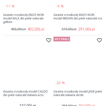
-11 %
-9 %
Geantă crossbody ENZO NORI
Geantă crossbody ENZO NORI
model KALA din piele naturală
model MEGAN din piele naturală roz
galben
402,00Lei
291,00Lei
450,00Lei
319,00Lei
HOT DEALS
-20 %
Geanta crossbody model CALDO
Geanta crossbody model JADE piele
din piele naturală italiană ecru
naturală italiană verde
132,00Lei
202,00Lei
253,00Lei