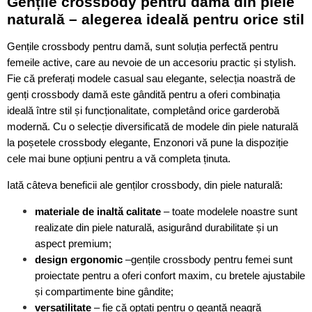
Gențile crossbody pentru damă din piele
naturală – alegerea ideală pentru orice stil
Gențile crossbody pentru damă, sunt soluția perfectă pentru
femeile active, care au nevoie de un accesoriu practic și stylish.
Fie că preferați modele casual sau elegante, selecția noastră de
genți crossbody damă este gândită pentru a oferi combinația
ideală între stil și funcționalitate, completând orice garderobă
modernă. Cu o selecție diversificată de modele din piele naturală
la poșetele crossbody elegante, Enzonori vă pune la dispoziție
cele mai bune opțiuni pentru a vă completa ținuta.
Iată câteva beneficii ale genților crossbody, din piele naturală:
materiale de inaltă calitate
– toate modelele noastre sunt
realizate din piele naturală, asigurând durabilitate și un
aspect premium;
design ergonomic
–gențile crossbody pentru femei sunt
proiectate pentru a oferi confort maxim, cu bretele ajustabile
și compartimente bine gândite;
versatilitate
– fie că optați pentru o geantă neagră