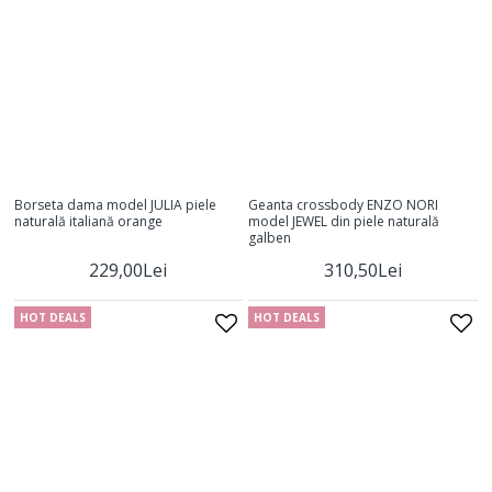
Borseta dama model JULIA piele
Geanta crossbody ENZO NORI
naturală italiană orange
model JEWEL din piele naturală
galben
229,00Lei
310,50Lei
HOT DEALS
HOT DEALS