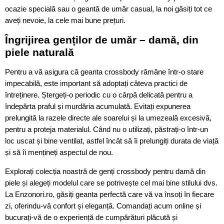
ocazie specială sau o geantă de umăr casual, la noi găsiți tot ce
aveți nevoie, la cele mai bune prețuri.
Îngrijirea genților de umăr – damă, din
piele naturală
Pentru a vă asigura că geanta crossbody rămâne într-o stare
impecabilă, este important să adoptați câteva practici de
întreținere. Ștergeți-o periodic cu o cârpă delicată pentru a
îndepărta praful și murdăria acumulată. Evitați expunerea
prelungită la razele directe ale soarelui și la umezeală excesivă,
pentru a proteja materialul. Când nu o utilizați, păstrați-o într-un
loc uscat și bine ventilat, astfel încât să îi prelungiți durata de viață
și să îi mențineți aspectul de nou.
Explorați colecția noastră de genți crossbody pentru damă din
piele și alegeți modelul care se potrivește cel mai bine stilului dvs.
La Enzonori.ro, găsiți geanta perfectă care vă va însoți în fiecare
zi, oferindu-vă confort și eleganță. Comandați acum online și
bucurați-vă de o experiență de cumpărături plăcută și