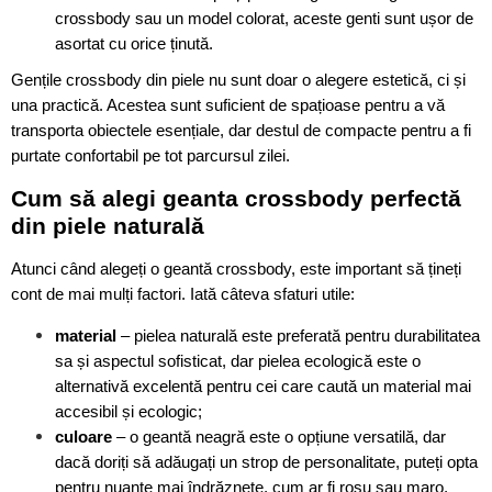
crossbody sau un model colorat, aceste genti sunt ușor de
asortat cu orice ținută.
Gențile crossbody din piele nu sunt doar o alegere estetică, ci și
una practică. Acestea sunt suficient de spațioase pentru a vă
transporta obiectele esențiale, dar destul de compacte pentru a fi
purtate confortabil pe tot parcursul zilei.
Cum să alegi geanta crossbody perfectă
din piele naturală
Atunci când alegeți o geantă crossbody, este important să țineți
cont de mai mulți factori. Iată câteva sfaturi utile:
material
– pielea naturală este preferată pentru durabilitatea
sa și aspectul sofisticat, dar pielea ecologică este o
alternativă excelentă pentru cei care caută un material mai
accesibil și ecologic;
culoare
– o geantă neagră este o opțiune versatilă, dar
dacă doriți să adăugați un strop de personalitate, puteți opta
pentru nuanțe mai îndrăznețe, cum ar fi roșu sau maro,