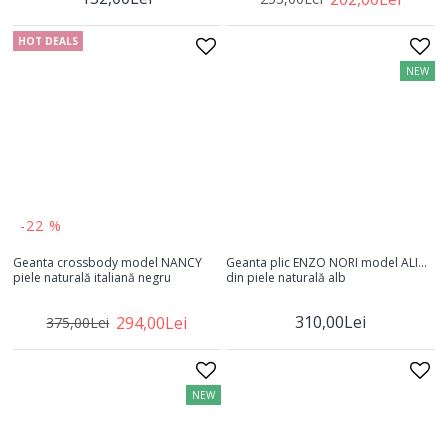
HOT DEALS
NEW
-22 %
Geanta crossbody model NANCY
Geanta plic ENZO NORI model ALINA
piele naturală italiană negru
din piele naturală alb
310,00Lei
294,00Lei
375,00Lei
NEW