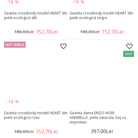
-18 %
-18 %
Geanta crossbody model HEART din
Geanta crossbody model HEART din
piele ecologică alb
piele ecologică negru
152,70Lei
152,70Lei
186,00Lei
186,00Lei
HOT DEALS
NEW
-18 %
Geanta crossbody model HEART din
Geanta dama ENZO NORI
piele ecologică rosu
ANABELLA, piele naturala, bej cu
imprimeu
397,00Lei
152,70Lei
186,00Lei