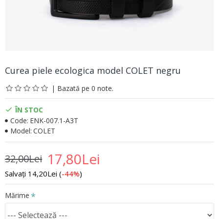
Curea piele ecologica model COLET negru
| Bazată pe 0 note.
ÎN STOC
Code:
ENK-007.1-A3T
Model:
COLET
17,80Lei
32,00Lei
Salvați 14,20Lei (
-44%
)
Mărime