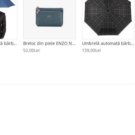
Umbrelă automată bărbați CLIMA BISETTI model ESTRELLAS albastru
Breloc din piele ENZO NORI model FILL albastru
Umbrelă automată bărbați model CUADRADO negru-verde
52,00Lei
159,00Lei