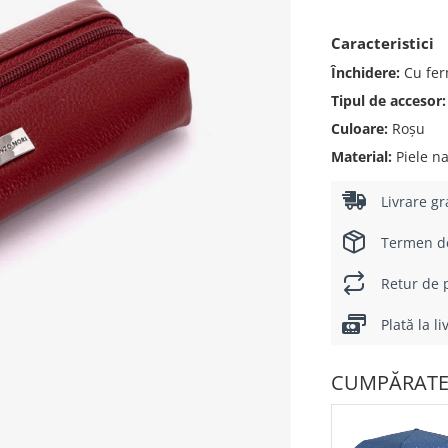
Caracteristici
Închidere:
Cu fer
Tipul de accesor:
Culoare:
Roșu
Material:
Piele na
Livrare gr
Termen de 
Retur de p
Plată la l
CUMPĂRATE