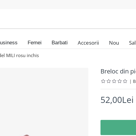
Accesorii
Nou
Sa
usiness
Femei
Barbati
l MILI rosu inchis
Breloc din p
|
52,00Lei