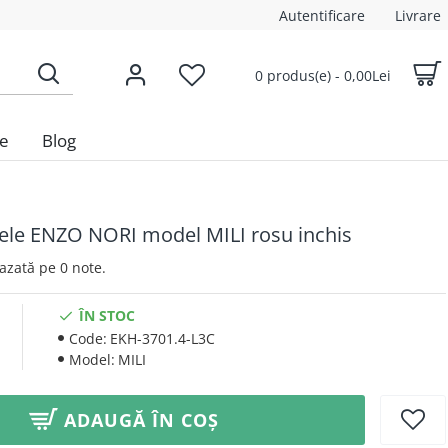
Autentificare
Livrare
0 produs(e) - 0,00Lei
le
Blog
iele ENZO NORI model MILI rosu inchis
 Bazată pe 0 note.
ÎN STOC
Code:
EKH-3701.4-L3C
Model:
MILI
ADAUGĂ ÎN COȘ