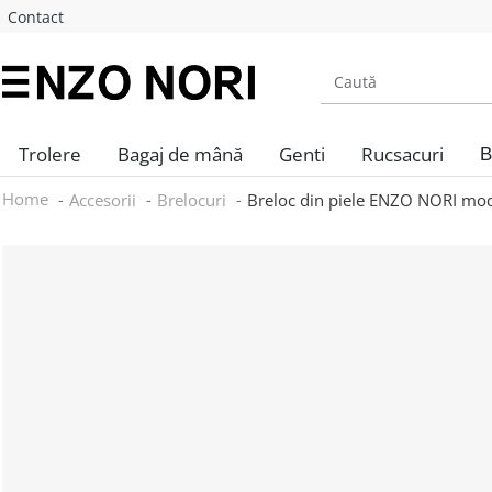
Contact
Trolere
Bagaj de mână
Genti
Rucsacuri
B
Home
Accesorii
Brelocuri
Breloc din piele ENZO NORI mode