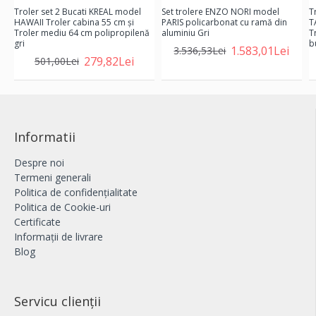
Troler set 2 Bucati KREAL model
Set trolere ENZO NORI model
T
HAWAII Troler cabina 55 cm şi
PARIS policarbonat cu ramă din
T
Troler mediu 64 cm polipropilenă
aluminiu Gri
T
gri
b
1.583,01Lei
3.536,53Lei
279,82Lei
501,00Lei
Informatii
Despre noi
Termeni generali
Politica de confidențialitate
Politica de Cookie-uri
Certificate
Informații de livrare
Blog
Servicu clienții