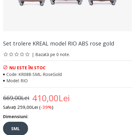
Set trolere KREAL model RIO ABS rose gold
| Bazată pe 0 note.
NU ESTE ÎN STOC
Code:
KR088-SML-RoseGold
Model:
RIO
410,00Lei
669,00Lei
Salvați 259,00Lei (
-39%
)
Dimensiuni:
SML